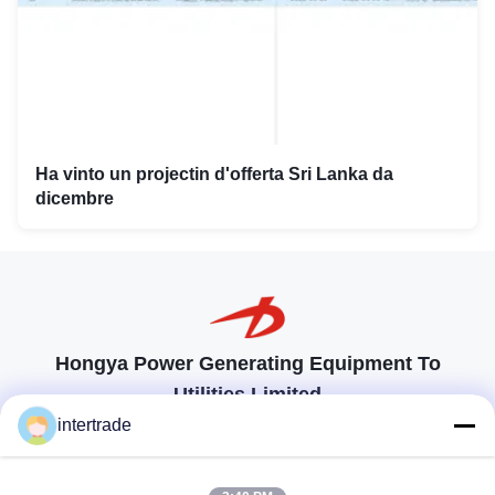
Ha vinto un projectin d'offerta Sri Lanka da
dicembre
Hongya Power Generating Equipment To
Utilities Limited
soluzioni su misura per soddisfare le esigenze dei clienti
intertrade
Prendi contatto