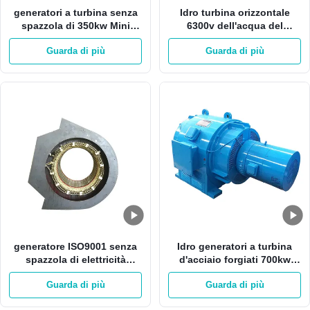
generatori a turbina senza
Idro turbina orizzontale
spazzola di 350kw Mini
6300v dell'acqua del
Hydroelectric Generator
generatore di corrente
Guarda di più
Guarda di più
400v idro
2000kw
generatore ISO9001 senza
Idro generatori a turbina
spazzola di elettricità
d'acciaio forgiati 700kw
dell'acqua 750kw con
Pelton Francis And Kaplan
Guarda di più
Guarda di più
Bobina di rame
Turbine