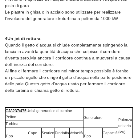
pista di gara.
Le piastre in ghisa o in acciaio sono utilizzate per realizzare
l'involucro del generatore idroturbina a pelton da 1000 kW.
4Un jet di rottura.
Quando il getto d'acqua si chiude completamente spingendo la
lancia in avanti la quantità di acqua che colpisce il corridore
diventa zero.Ma ancora il corridore continua a muoversi a causa
dell' inerzia del corridore.
Al fine di fermare il corridore nel minor tempo possibile è fornito
un piccolo ugello che dirige il getto d'acqua nella parte posteriore
delle pale.Questo getto d'acqua usato per fermare il corridore
della turbina si chiama getto di rottura.
CJA237/475
Unità generatrice di turbine
Pelton
Generatore
Potenza
Turbina
unitaria
(kw)
Capo
Scarico
Prodotto
Velocità
Capacità
Tipo
Tipo