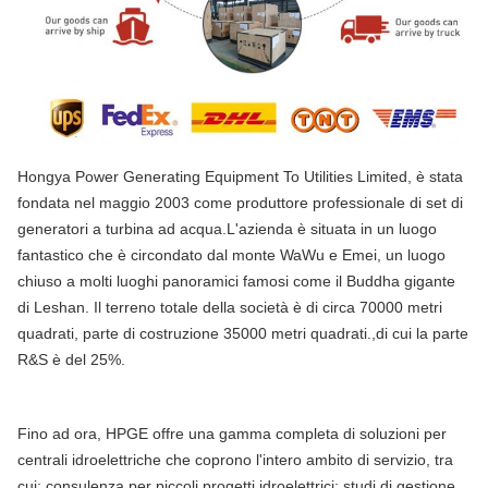
Hongya Power Generating Equipment To Utilities Limited, è stata
fondata nel maggio 2003 come produttore professionale di set di
generatori a turbina ad acqua.L'azienda è situata in un luogo
fantastico che è circondato dal monte WaWu e Emei, un luogo
chiuso a molti luoghi panoramici famosi come il Buddha gigante
di Leshan. Il terreno totale della società è di circa 70000 metri
quadrati, parte di costruzione 35000 metri quadrati.,di cui la parte
R&S è del 25%.
Fino ad ora, HPGE offre una gamma completa di soluzioni per
centrali idroelettriche che coprono l'intero ambito di servizio, tra
cui: consulenza per piccoli progetti idroelettrici; studi di gestione