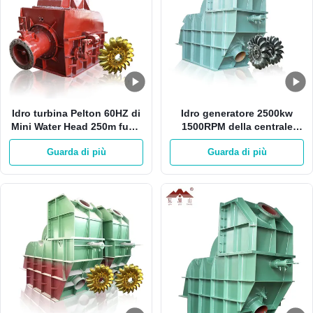
Idro turbina Pelton 60HZ di
Idro generatore 2500kw
Mini Water Head 250m fuori
1500RPM della centrale
dalla turbina della ruota
elettrica HPP Pelton con 1
Guarda di più
Guarda di più
della griglia 500RPM Pelton
ugello