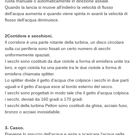
ruota manuale o automaticamente in direzione assiale.
Quando la lancia si muove all'indietro la velocità di flusso
dell'acqua aumenta e quando viene spinta in avanti la velocità di
flusso dell'acqua diminuisce.
2Corridore e secchioni.
Il corridore è una parte rotante della turbina, un disco circolare
sulla cui periferia sono fissati un certo numero di secchi
uniformemente spaziati.
I secchi sono costituiti da due ciotole a forma di emisfera unite tra
loro, e ogni ciotola ha una parete tra le due ciotole a forma di
emisfera chiamata splitter.
Lo splitter divide il getto d'acqua che colpisce i secchi in due parti
uguali e il getto d'acqua esce al bordo esterno del secco.
I secchi sono progettati in modo tale che il getto d'acqua colpisca
i secchi, deviati da 160 gradi a 170 gradi.
I secchi della turbina Pelton sono costituiti da ghisa, acciaio fuso,
bronzo o acciaio inossidabile.
3- Casco.
Previene lo spruzzo dell'acqua e aiuta a scaricare l'acqua nella