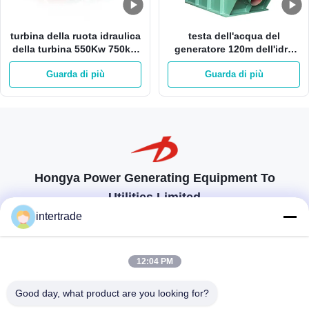
turbina della ruota idraulica
testa dell'acqua del
della turbina 550Kw 750kw
generatore 120m dell'idro
Pelton di Pelton della testa
della turbina di 1200kw
Guarda di più
Guarda di più
dell'acqua di 180m idro
Pelton idro singola
dell'ugello ruota di Pelton
Hongya Power Generating Equipment To
Utilities Limited
soluzioni su misura per soddisfare le esigenze dei clienti
intertrade
Prendi contatto
12:04 PM
Villaggio di Anxi, città di Yuping, contea di Hongya, Cina
Good day, what product are you looking for?
86-28-37561966-8:00