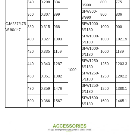
340
0.298
834
800
775
8/990
SFW800-
360
0.307
899
800
836
8/990
CJA237/475-
SFW1000-
380
0.315
968
1000
900
W-90/1*7
8/1180
SFW1000-
400
0.327
1093
1000
1021.9
6/1180
SFW1000-
420
0.335
1159
1000
1189
6/1180
SFW1250-
440
0.343
1287
1250
1203.3
6/1180
1000
SFW1250-
460
0.351
1382
1250
1292.2
6/1180
SFW1250-
480
0.359
1476
1250
1380.1
6/1180
SFW1600-
500
0.366
1567
1600
1465.1
6/1180