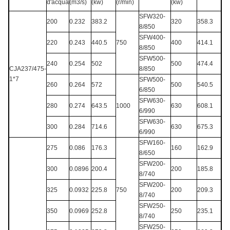
d'acqua
(m3/s)
(kw)
(r/min)
(kw)
SFW320-
200
0.232
383.2
320
358.3
8/850
SFW400-
220
0.243
440.5
750
400
414.1
8/850
SFW500-
240
0.254
502
500
474.4
CJA237/475-
8/850
1*7
SFW500-
260
0.264
572
500
540.5
6/850
SFW630-
280
0.274
643.5
1000
630
608.1
6/990
SFW630-
300
0.284
714.6
630
675.3
6/990
SFW160-
275
0.086
176.3
160
162.9
8/650
SFW200-
300
0.0896
200.4
200
185.8
8/740
SFW200-
325
0.0932
225.8
750
200
209.3
8/740
SFW250-
350
0.0969
252.8
250
235.1
8/740
SFW250-