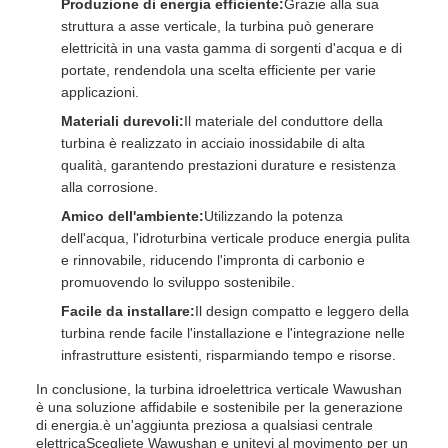
Produzione di energia efficiente:
Grazie alla sua
struttura a asse verticale, la turbina può generare
elettricità in una vasta gamma di sorgenti d'acqua e di
portate, rendendola una scelta efficiente per varie
applicazioni.
Materiali durevoli:
Il materiale del conduttore della
turbina è realizzato in acciaio inossidabile di alta
qualità, garantendo prestazioni durature e resistenza
alla corrosione.
Amico dell'ambiente:
Utilizzando la potenza
dell'acqua, l'idroturbina verticale produce energia pulita
e rinnovabile, riducendo l'impronta di carbonio e
promuovendo lo sviluppo sostenibile.
Facile da installare:
Il design compatto e leggero della
turbina rende facile l'installazione e l'integrazione nelle
infrastrutture esistenti, risparmiando tempo e risorse.
In conclusione, la turbina idroelettrica verticale Wawushan
è una soluzione affidabile e sostenibile per la generazione
di energia.è un'aggiunta preziosa a qualsiasi centrale
elettricaScegliete Wawushan e unitevi al movimento per un