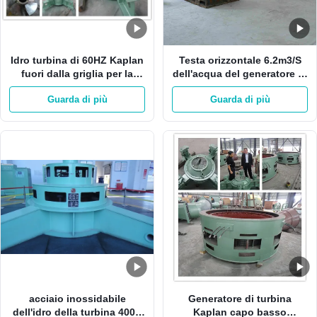
Idro turbina di 60HZ Kaplan
Testa orizzontale 6.2m3/S
fuori dalla griglia per la
dell'acqua del generatore di
turbina di Mini Hydro
turbina Kaplan 1MW 19m
Guarda di più
Guarda di più
Station Vertical Kaplan
acciaio inossidabile
Generatore di turbina
dell'idro della turbina 400V
Kaplan capo basso