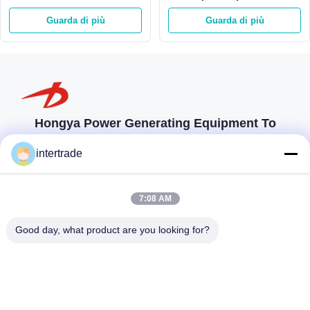
Kaplan di Kaplan dell'acqua
verticale 42m 980kw 3m3/S
Guarda di più
Guarda di più
4000kw turbina della ruota
Hongya Power Generating Equipment To
Utilities Limited
intertrade
soluzioni su misura per soddisfare le esigenze dei clienti
Prendi contatto
7:08 AM
Villaggio di Anxi, città di Yuping, contea di Hongya, Cina
Good day, what product are you looking for?
86-28-37561966-8:00
intertrade@sclida.com
Seguiteci.