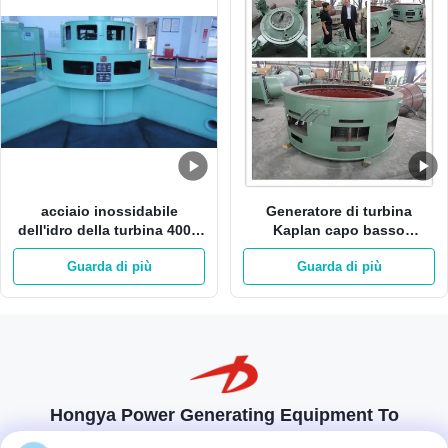
acciaio inossidabile
Generatore di turbina
dell'idro della turbina 400V
Kaplan capo basso
Kaplan di Kaplan dell'acqua
verticale 42m 980kw 3m3/S
Guarda di più
Guarda di più
4000kw turbina della ruota
Hongya Power Generating Equipment To
Utilities Limited