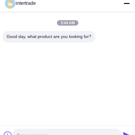
intertrade
soluzioni su misura per soddisfare le esigenze dei clienti
Prendi contatto
3:44 AM
Villaggio di Anxi, città di Yuping, contea di Hongya, Cina
Good day, what product are you looking for?
86-28-37561966-8:00
intertrade@sclida.com
Seguiteci.
Link Veloci
Casa
Prodotti
Circa noi
Giro della fabbrica
Controllo di qualità
Contattici
Richieda una citazione
Notizie
Copyright © 2022-2026 Hongya Power Generating Equipment To Utilities