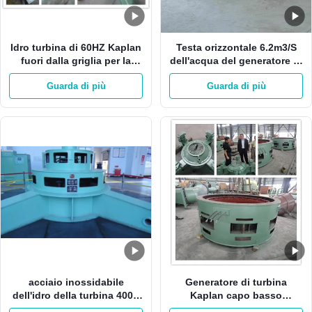
Idro turbina di 60HZ Kaplan
Testa orizzontale 6.2m3/S
fuori dalla griglia per la
dell'acqua del generatore di
turbina di Mini Hydro
turbina Kaplan 1MW 19m
Guarda di più
Guarda di più
Station Vertical Kaplan
acciaio inossidabile
Generatore di turbina
dell'idro della turbina 400V
Kaplan capo basso
Kaplan di Kaplan dell'acqua
verticale 42m 980kw 3m3/S