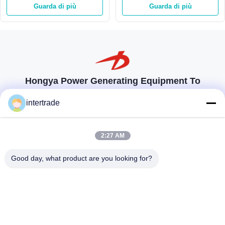
Guarda di più
Guarda di più
4000kw turbina della ruota
Hongya Power Generating Equipment To
Utilities Limited
intertrade
soluzioni su misura per soddisfare le esigenze dei clienti
Prendi contatto
2:27 AM
Villaggio di Anxi, città di Yuping, contea di Hongya, Cina
Good day, what product are you looking for?
86-28-37561966-8:00
intertrade@sclida.com
Seguiteci.