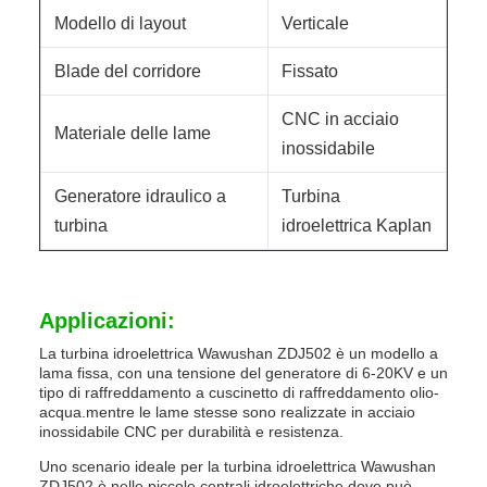
Modello di layout
Verticale
Blade del corridore
Fissato
CNC in acciaio
Materiale delle lame
inossidabile
Generatore idraulico a
Turbina
turbina
idroelettrica Kaplan
Applicazioni:
La turbina idroelettrica Wawushan ZDJ502 è un modello a
lama fissa, con una tensione del generatore di 6-20KV e un
tipo di raffreddamento a cuscinetto di raffreddamento olio-
acqua.mentre le lame stesse sono realizzate in acciaio
inossidabile CNC per durabilità e resistenza.
Uno scenario ideale per la turbina idroelettrica Wawushan
ZDJ502 è nelle piccole centrali idroelettriche,dove può