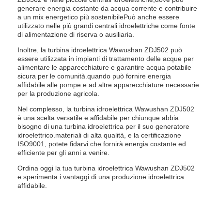
generare energia costante da acqua corrente e contribuire
a un mix energetico più sostenibilePuò anche essere
utilizzato nelle più grandi centrali idroelettriche come fonte
di alimentazione di riserva o ausiliaria.
Inoltre, la turbina idroelettrica Wawushan ZDJ502 può
essere utilizzata in impianti di trattamento delle acque per
alimentare le apparecchiature e garantire acqua potabile
sicura per le comunità.quando può fornire energia
affidabile alle pompe e ad altre apparecchiature necessarie
per la produzione agricola.
Nel complesso, la turbina idroelettrica Wawushan ZDJ502
è una scelta versatile e affidabile per chiunque abbia
bisogno di una turbina idroelettrica per il suo generatore
idroelettrico.materiali di alta qualità, e la certificazione
ISO9001, potete fidarvi che fornirà energia costante ed
efficiente per gli anni a venire.
Ordina oggi la tua turbina idroelettrica Wawushan ZDJ502
e sperimenta i vantaggi di una produzione idroelettrica
affidabile.